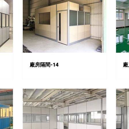
廠房隔間-14
廠