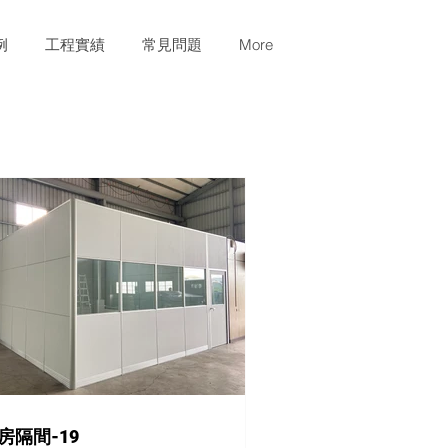
例
工程實績
常見問題
More
房隔間-19