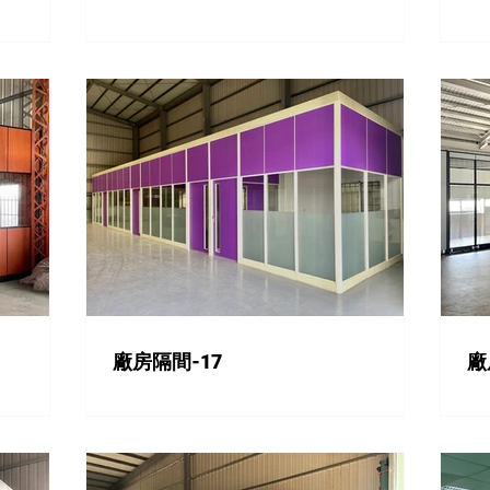
廠房隔間-17
廠