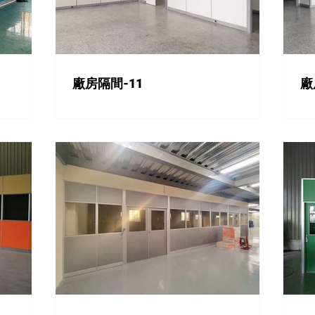
廠房隔間-11
廠