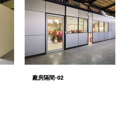
廠房隔間-02
​總公司
營
高雄市大寮區和業六路5號(和發產業園區)
周一