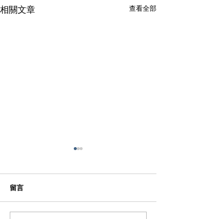
查看全部
相關文章
留言
辦公室隔間-62
辦公室隔間-61