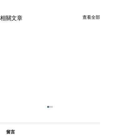
查看全部
相關文章
留言
學校隔間-12
學校隔間-11